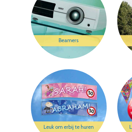
Beamers
Leuk om erbij te huren
L