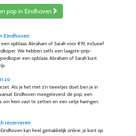
een pop in Eindhoven
in Eindhoven
al een opblaas Abraham of Sarah voor €19, inclusief
dkoper. We hebben zelfs een laagste-prijs-
s goedkoper een opblaas Abraham of Sarah kunt
ijs.
n zo
zet. Als je het met z'n tweetjes doet ben je in
dt vanuit Eindhoven meegeleverd: de pop, een
s om hem vast te zetten en een setje haringen.
.
h reserveren
 Eindhoven kan heel gemakkelijk online; je kunt op