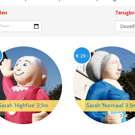
len
Terugbr
-
€ 29,-
Sarah 'Highfive' 3.5m
Sarah 'Normaal' 3.5