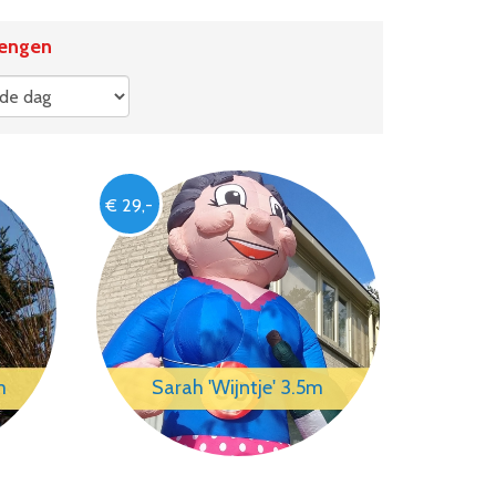
engen
€ 29,-
m
Sarah 'Wijntje' 3.5m