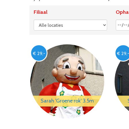
Filiaal
Opha
€ 29,-
€ 29,
Sarah 'Groene rok' 3.5m