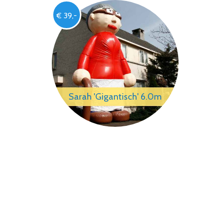
€ 39,-
Sarah 'Gigantisch' 6.0m