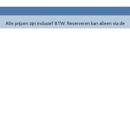
Alle prijzen zijn inclusief BTW. Reserveren kan alleen via de
website.
De leukste opblaasbare Abrahams en Sarahs van Nederland!
Filialen
Groningen
Tilburg
Amsterdam
Den Bosch
Utrecht
Eindhoven
Rotterdam
Breda
Meest verhuurd
Handig om te weten
Opblaas Abraham
Adressen
Opblaas Sarah
Openingstijden
Abraham Biertje
Veelgestelde vragen
Sarah Wijnjte
Algemene voorwaarden