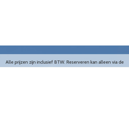
Alle prijzen zijn inclusief BTW. Reserveren kan alleen via de
website.
De leukste opblaasbare Abrahams en Sarahs van Nederland!
Filialen
Groningen
Tilburg
Amsterdam
Den Bosch
Utrecht
Eindhoven
Rotterdam
Breda