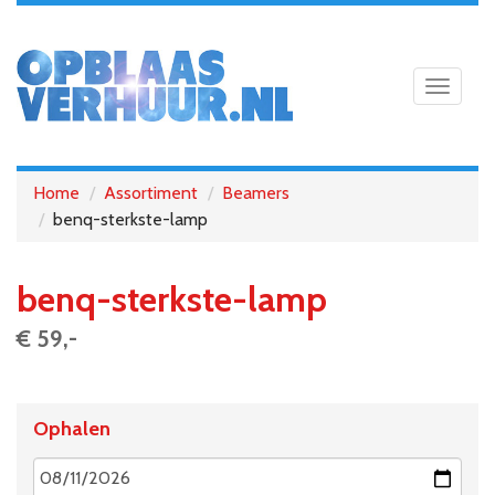
Toggle
navigat
Home
Assortiment
Beamers
benq-sterkste-lamp
benq-sterkste-lamp
€ 59,-
Ophalen