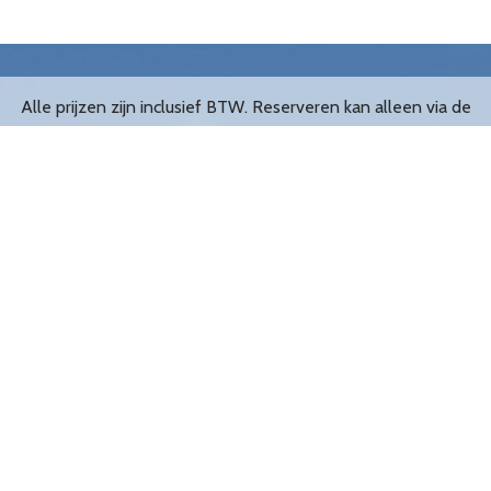
Alle prijzen zijn inclusief BTW. Reserveren kan alleen via de
website.
De leukste opblaasbare Abrahams en Sarahs van Nederland!
Filialen
Groningen
Tilburg
Amsterdam
Den Bosch
Utrecht
Eindhoven
Rotterdam
Breda
Meest verhuurd
Handig om te weten
Opblaas Abraham
Adressen
Opblaas Sarah
Openingstijden
Abraham Biertje
Veelgestelde vragen