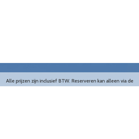
Alle prijzen zijn inclusief BTW. Reserveren kan alleen via de
website.
De leukste opblaasbare Abrahams en Sarahs van Nederland!
Filialen
Groningen
Tilburg
Amsterdam
Den Bosch